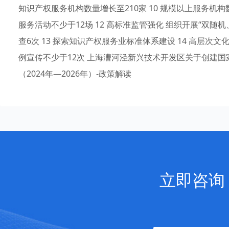
知识产权服务机构数量增长至210家 10 规模以上服务机构
服务活动不少于12场 12 高标准监管强化 组织开展“双
查6次 13 探索知识产权服务业标准体系建设 14 高层次文
例宣传不少于12次 上海漕河泾新兴技术开发区关于创建
（2024年—2026年）-政策解读
立即咨询