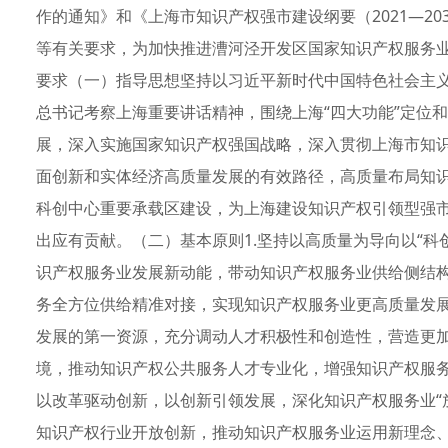
作的通知》和《上海市知识产权强市建设纲要（2021—20
等有关要求，为加快推进漕河泾开发区国家知识产权服务
要求（一）指导思想坚持以习近平新时代中国特色社会主
总书记考察上海重要讲话精神，围绕上海“四大功能”定位和
展，深入实施国家知识产权强国战略，深入贯彻上海市知
面创新和实体经济高质量发展的有效路径，高质量布局知识
科创中心重要承载区建设，为上海建设知识产权引领型强
出应有贡献。（二）基本原则1.坚持以高质量为导向以“科
识产权服务业发展新动能，带动知识产权服务业供给侧结
务全方位供给精准对接，实现知识产权服务业更高质量发展
发展的第一资源，充分调动人才积极性和创造性，营造更
境，推动知识产权公共服务人才专业化，增强知识产权服务
以改革驱动创新，以创新引领发展，深化知识产权服务业“
知识产权行业开放创新，推动知识产权服务业运用新理念