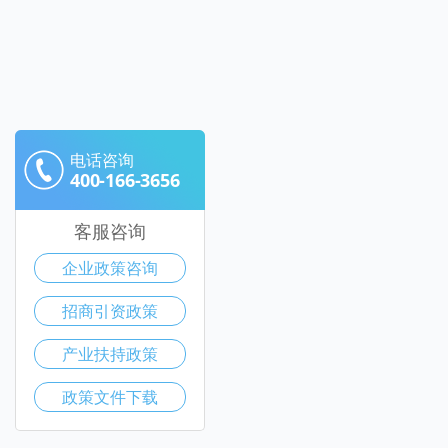
电话咨询
400-166-3656
客服咨询
企业政策咨询
招商引资政策
产业扶持政策
政策文件下载