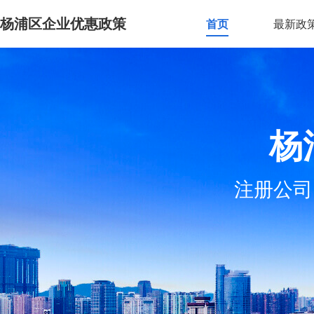
杨浦区企业优惠政策
首页
最新政
杨
注册公司