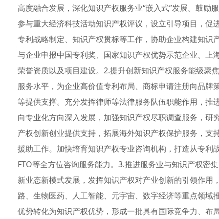
高度融合发展，深化知识产权服务业“嵌入式”发展。鼓励
参与重大经济科技活动知识产权评议，设立引导项目，促
专利战略制定、知识产权贯标等工作，协助企业构建知识
与企业申报中国专利奖、国家知识产权优势示范企业、上
荣誉资质以及项目建设。2.提升创新知识产权服务能级聚
服务水平，为企业高价值专利布局、商标申请注册向品牌
等提供支撑。充分发挥律师等法律服务队伍职能作用，推
向专业化方向深入发展，加强知识产权尽职调查服务，研
产权创新创业提供支持，拓展海外知识产权保护服务，支
援助工作。加快培育知识产权专业咨询机构，打造从专利
FTO等全方位咨询服务能力。3.推进服务业与知识产权
新业态新模式发展，发挥知识产权对产业创新的引领作用
路、生物医药、人工智能、元宇宙、数字经济等重点领域
优势转化为知识产权优势，形成一批具有国际竞争力、布